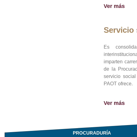
Ver más
Servicio 
Es consolid
interinstituci
imparten carre
de la Procura
servicio socia
PAOT ofrece.
Ver más
PROCURADURÍA