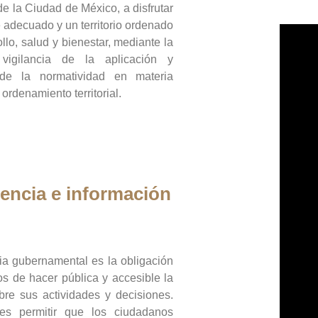
de la Ciudad de México, a disfrutar
 adecuado y un territorio ordenado
llo, salud y bienestar, mediante la
vigilancia de la aplicación y
 de la normatividad en materia
 ordenamiento territorial.
encia e información
ia gubernamental es la obligación
os de hacer pública y accesible la
bre sus actividades y decisiones.
es permitir que los ciudadanos