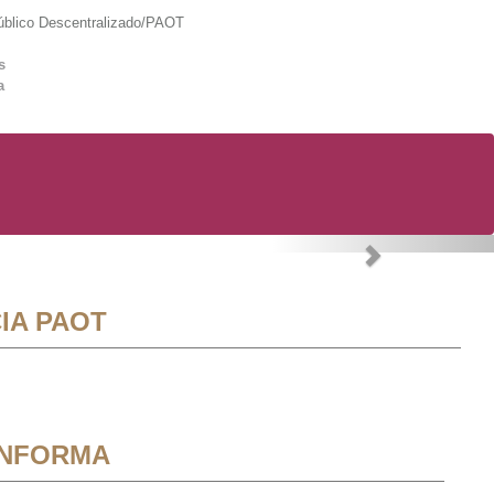
lico Descentralizado/PAOT
s
a
Next
IA PAOT
INFORMA