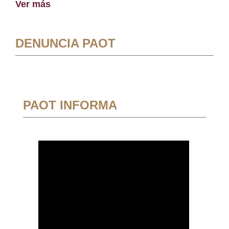
Ver más
DENUNCIA PAOT
PAOT INFORMA