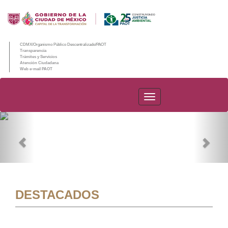
CDMX/Organismo Público Descentralizado/PAOT
Transparencia
Trámites y Servicios
Atención Ciudadana
Web e-mail PAOT
PAOT
Previous
Nex
DESTACADOS