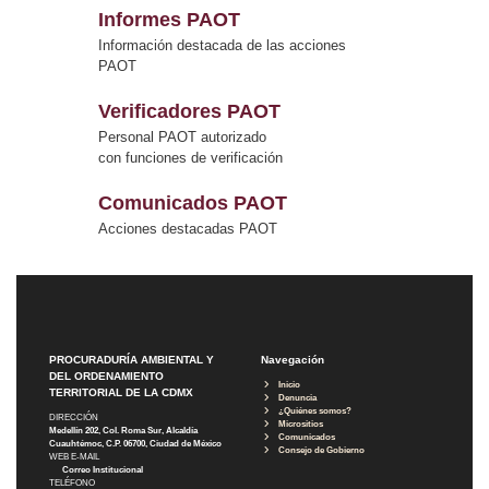
Informes PAOT
Información destacada de las acciones
PAOT
Verificadores PAOT
Personal PAOT autorizado
con funciones de verificación
Comunicados PAOT
Acciones destacadas PAOT
PROCURADURÍA AMBIENTAL Y
Navegación
DEL ORDENAMIENTO
Inicio
TERRITORIAL DE LA CDMX
Denuncia
¿Quiénes somos?
DIRECCIÓN
Micrositios
Medellín 202, Col. Roma Sur, Alcaldía
Comunicados
Cuauhtémoc, C.P. 06700, Ciudad de México
Consejo de Gobierno
WEB E-MAIL
Correo Institucional
TELÉFONO