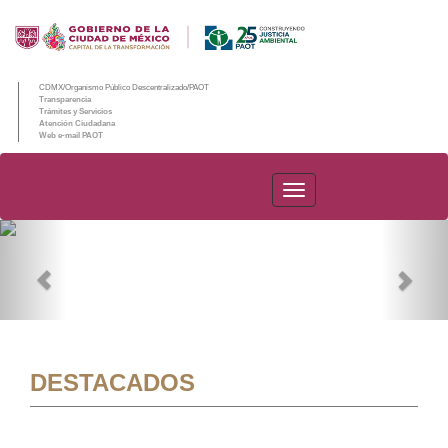
CDMX/Organismo Público Descentralizado/PAOT
Transparencia
Trámites y Servicios
Atención Ciudadana
Web e-mail PAOT
PAOT
Previous
Nex
DESTACADOS