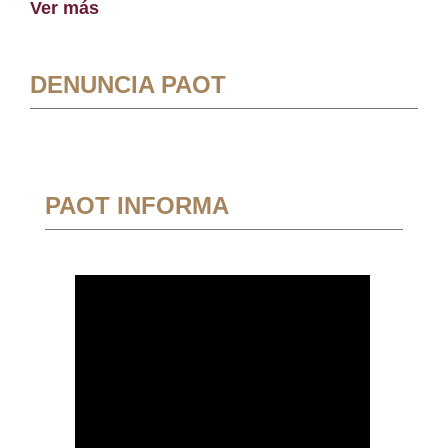
Ver más
DENUNCIA PAOT
PAOT INFORMA