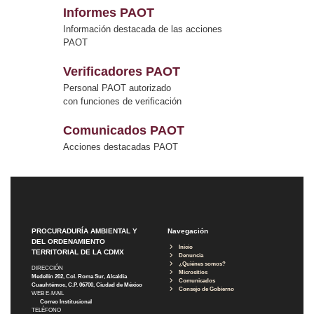
Informes PAOT
Información destacada de las acciones
PAOT
Verificadores PAOT
Personal PAOT autorizado
con funciones de verificación
Comunicados PAOT
Acciones destacadas PAOT
PROCURADURÍA AMBIENTAL Y
Navegación
DEL ORDENAMIENTO
Inicio
TERRITORIAL DE LA CDMX
Denuncia
¿Quiénes somos?
DIRECCIÓN
Micrositios
Medellín 202, Col. Roma Sur, Alcaldía
Comunicados
Cuauhtémoc, C.P. 06700, Ciudad de México
Consejo de Gobierno
WEB E-MAIL
Correo Institucional
TELÉFONO