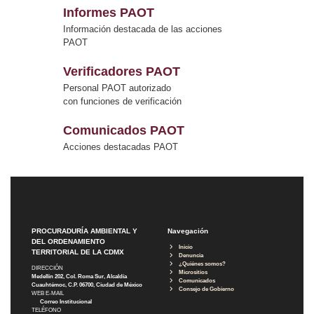
Informes PAOT
Información destacada de las acciones
PAOT
Verificadores PAOT
Personal PAOT autorizado
con funciones de verificación
Comunicados PAOT
Acciones destacadas PAOT
PROCURADURÍA AMBIENTAL Y
Navegación
DEL ORDENAMIENTO
Inicio
TERRITORIAL DE LA CDMX
Denuncia
¿Quiénes somos?
DIRECCIÓN
Micrositios
Medellín 202, Col. Roma Sur, Alcaldía
Comunicados
Cuauhtémoc, C.P. 06700, Ciudad de México
Consejo de Gobierno
WEB E-MAIL
Correo Institucional
TELÉFONO