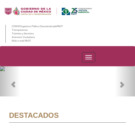
CDMX/Organismo Público Descentralizado/PAOT
Transparencia
Trámites y Servicios
Atención Ciudadana
Web e-mail PAOT
PAOT
Previous
Nex
DESTACADOS