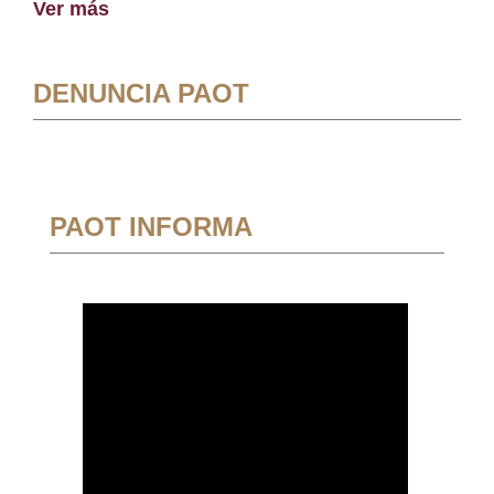
Ver más
DENUNCIA PAOT
PAOT INFORMA