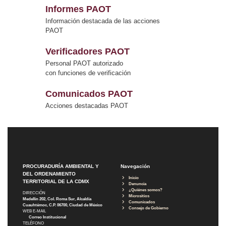
Informes PAOT
Información destacada de las acciones
PAOT
Verificadores PAOT
Personal PAOT autorizado
con funciones de verificación
Comunicados PAOT
Acciones destacadas PAOT
PROCURADURÍA AMBIENTAL Y
Navegación
DEL ORDENAMIENTO
Inicio
TERRITORIAL DE LA CDMX
Denuncia
¿Quiénes somos?
DIRECCIÓN
Micrositios
Medellín 202, Col. Roma Sur, Alcaldía
Comunicados
Cuauhtémoc, C.P. 06700, Ciudad de México
Consejo de Gobierno
WEB E-MAIL
Correo Institucional
TELÉFONO