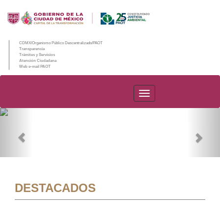
CDMX/Organismo Público Descentralizado/PAOT
Transparencia
Trámites y Servicios
Atención Ciudadana
Web e-mail PAOT
PAOT
Previous
Nex
DESTACADOS