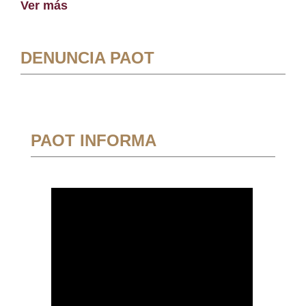
Ver más
DENUNCIA PAOT
PAOT INFORMA