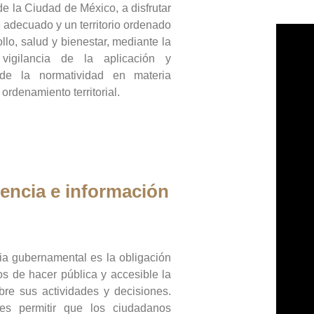
de la Ciudad de México, a disfrutar
 adecuado y un territorio ordenado
llo, salud y bienestar, mediante la
vigilancia de la aplicación y
 de la normatividad en materia
 ordenamiento territorial.
encia e información
ia gubernamental es la obligación
os de hacer pública y accesible la
bre sus actividades y decisiones.
es permitir que los ciudadanos