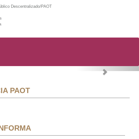
lico Descentralizado/PAOT
s
a
Next
IA PAOT
INFORMA