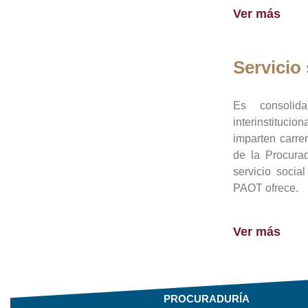
Ver más
Servicio 
Es consolid
interinstituci
imparten carre
de la Procura
servicio socia
PAOT ofrece.
Ver más
PROCURADURÍA