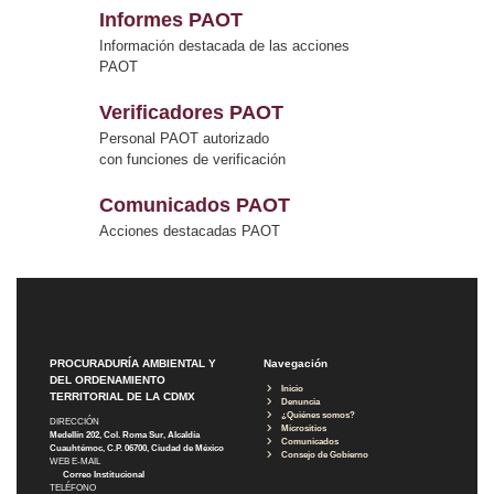
Informes PAOT
Información destacada de las acciones
PAOT
Verificadores PAOT
Personal PAOT autorizado
con funciones de verificación
Comunicados PAOT
Acciones destacadas PAOT
PROCURADURÍA AMBIENTAL Y
Navegación
DEL ORDENAMIENTO
Inicio
TERRITORIAL DE LA CDMX
Denuncia
¿Quiénes somos?
DIRECCIÓN
Micrositios
Medellín 202, Col. Roma Sur, Alcaldía
Comunicados
Cuauhtémoc, C.P. 06700, Ciudad de México
Consejo de Gobierno
WEB E-MAIL
Correo Institucional
TELÉFONO