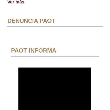
Ver más
DENUNCIA PAOT
PAOT INFORMA