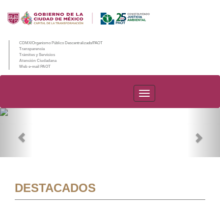
CDMX/Organismo Público Descentralizado/PAOT
Transparencia
Trámites y Servicios
Atención Ciudadana
Web e-mail PAOT
PAOT
Previous
Nex
DESTACADOS