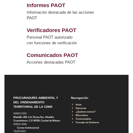
Informes PAOT
Información destacada de las acciones
PAOT
Verificadores PAOT
Personal PAOT autorizado
con funciones de verificación
Comunicados PAOT
Acciones destacadas PAOT
PROCURADURÍA AMBIENTAL Y
Navegación
DEL ORDENAMIENTO
Inicio
TERRITORIAL DE LA CDMX
Denuncia
¿Quiénes somos?
DIRECCIÓN
Micrositios
Medellín 202, Col. Roma Sur, Alcaldía
Comunicados
Cuauhtémoc, C.P. 06700, Ciudad de México
Consejo de Gobierno
WEB E-MAIL
Correo Institucional
TELÉFONO