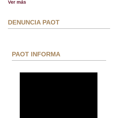
Ver más
DENUNCIA PAOT
PAOT INFORMA