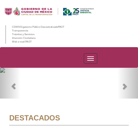
CDMX/Organismo Público Descentralizado/PAOT
Transparencia
Trámites y Servicios
Atención Ciudadana
Web e-mail PAOT
PAOT
Previous
Nex
DESTACADOS