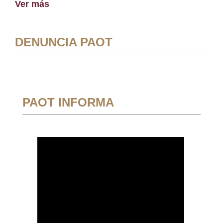
Ver más
DENUNCIA PAOT
PAOT INFORMA