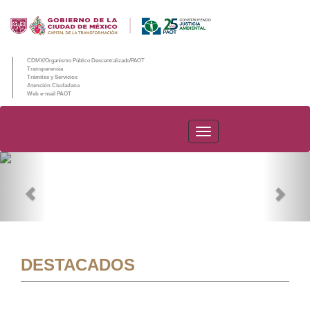
CDMX/Organismo Público Descentralizado/PAOT
Transparencia
Trámites y Servicios
Atención Ciudadana
Web e-mail PAOT
PAOT
Previous
Nex
DESTACADOS