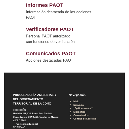
Informes PAOT
Información destacada de las acciones
PAOT
Verificadores PAOT
Personal PAOT autorizado
con funciones de verificación
Comunicados PAOT
Acciones destacadas PAOT
PROCURADURÍA AMBIENTAL Y
Navegación
DEL ORDENAMIENTO
Inicio
TERRITORIAL DE LA CDMX
Denuncia
¿Quiénes somos?
DIRECCIÓN
Micrositios
Medellín 202, Col. Roma Sur, Alcaldía
Comunicados
Cuauhtémoc, C.P. 06700, Ciudad de México
Consejo de Gobierno
WEB E-MAIL
Correo Institucional
TELÉFONO