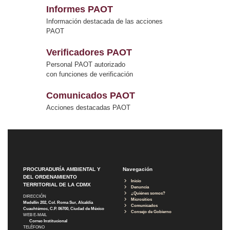
Informes PAOT
Información destacada de las acciones
PAOT
Verificadores PAOT
Personal PAOT autorizado
con funciones de verificación
Comunicados PAOT
Acciones destacadas PAOT
PROCURADURÍA AMBIENTAL Y
Navegación
DEL ORDENAMIENTO
Inicio
TERRITORIAL DE LA CDMX
Denuncia
¿Quiénes somos?
DIRECCIÓN
Micrositios
Medellín 202, Col. Roma Sur, Alcaldía
Comunicados
Cuauhtémoc, C.P. 06700, Ciudad de México
Consejo de Gobierno
WEB E-MAIL
Correo Institucional
TELÉFONO