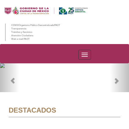
CDMX/Organismo Público Descentralizado/PAOT
Transparencia
Trámites y Servicios
Atención Ciudadana
Web e-mail PAOT
PAOT
Previous
Nex
DESTACADOS