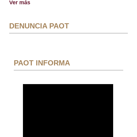
Ver más
DENUNCIA PAOT
PAOT INFORMA