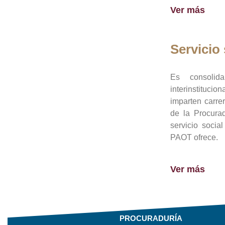
Ver más
Servicio 
Es consolid
interinstituci
imparten carre
de la Procura
servicio socia
PAOT ofrece.
Ver más
PROCURADURÍA