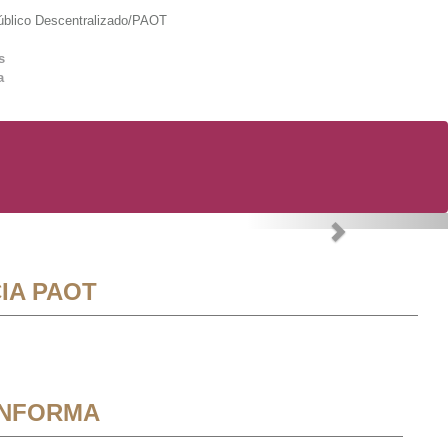
lico Descentralizado/PAOT
s
a
Next
IA PAOT
INFORMA