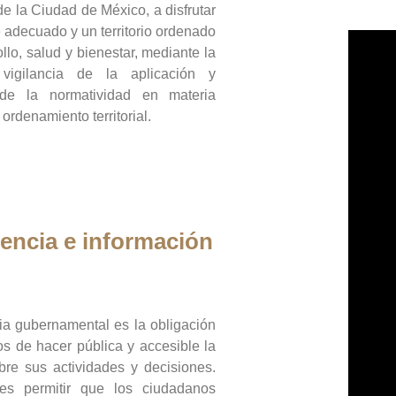
de la Ciudad de México, a disfrutar
 adecuado y un territorio ordenado
llo, salud y bienestar, mediante la
vigilancia de la aplicación y
 de la normatividad en materia
 ordenamiento territorial.
encia e información
ia gubernamental es la obligación
os de hacer pública y accesible la
bre sus actividades y decisiones.
es permitir que los ciudadanos