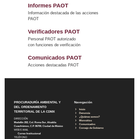
Informes PAOT
Información destacada de las acciones
PAOT
Verificadores PAOT
Personal PAOT autorizado
con funciones de verificación
Comunicados PAOT
Acciones destacadas PAOT
PROCURADURÍA AMBIENTAL Y
Navegación
DEL ORDENAMIENTO
Inicio
TERRITORIAL DE LA CDMX
Denuncia
¿Quiénes somos?
DIRECCIÓN
Micrositios
Medellín 202, Col. Roma Sur, Alcaldía
Comunicados
Cuauhtémoc, C.P. 06700, Ciudad de México
Consejo de Gobierno
WEB E-MAIL
Correo Institucional
TELÉFONO