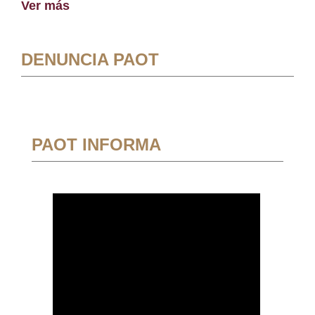
Ver más
DENUNCIA PAOT
PAOT INFORMA