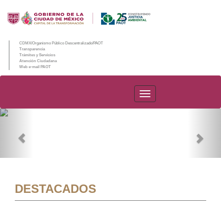
CDMX/Organismo Público Descentralizado/PAOT
Transparencia
Trámites y Servicios
Atención Ciudadana
Web e-mail PAOT
PAOT
Previous
Nex
DESTACADOS