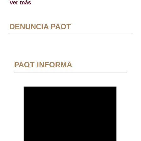
Ver más
DENUNCIA PAOT
PAOT INFORMA