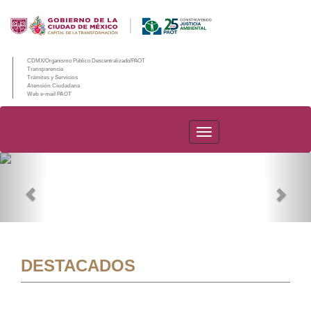
CDMX/Organismo Público Descentralizado/PAOT
Transparencia
Trámites y Servicios
Atención Ciudadana
Web e-mail PAOT
PAOT
Previous
Nex
DESTACADOS