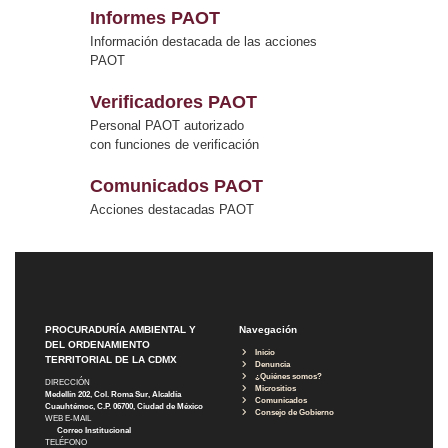
Informes PAOT
Información destacada de las acciones
PAOT
Verificadores PAOT
Personal PAOT autorizado
con funciones de verificación
Comunicados PAOT
Acciones destacadas PAOT
PROCURADURÍA AMBIENTAL Y
Navegación
DEL ORDENAMIENTO
Inicio
TERRITORIAL DE LA CDMX
Denuncia
¿Quiénes somos?
DIRECCIÓN
Micrositios
Medellín 202, Col. Roma Sur, Alcaldía
Comunicados
Cuauhtémoc, C.P. 06700, Ciudad de México
Consejo de Gobierno
WEB E-MAIL
Correo Institucional
TELÉFONO