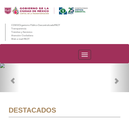
CDMX/Organismo Público Descentralizado/PAOT
Transparencia
Trámites y Servicios
Atención Ciudadana
Web e-mail PAOT
PAOT
Previous
Nex
DESTACADOS