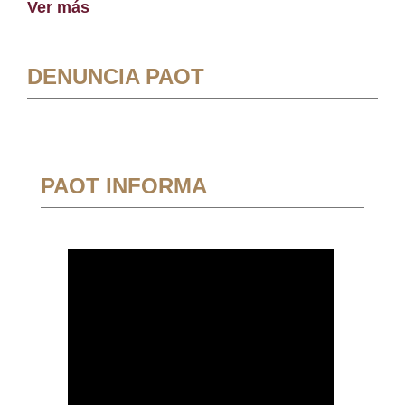
Ver más
DENUNCIA PAOT
PAOT INFORMA