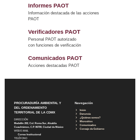
Informes PAOT
Información destacada de las acciones
PAOT
Verificadores PAOT
Personal PAOT autorizado
con funciones de verificación
Comunicados PAOT
Acciones destacadas PAOT
PROCURADURÍA AMBIENTAL Y
Navegación
DEL ORDENAMIENTO
Inicio
TERRITORIAL DE LA CDMX
Denuncia
¿Quiénes somos?
DIRECCIÓN
Micrositios
Medellín 202, Col. Roma Sur, Alcaldía
Comunicados
Cuauhtémoc, C.P. 06700, Ciudad de México
Consejo de Gobierno
WEB E-MAIL
Correo Institucional
TELÉFONO