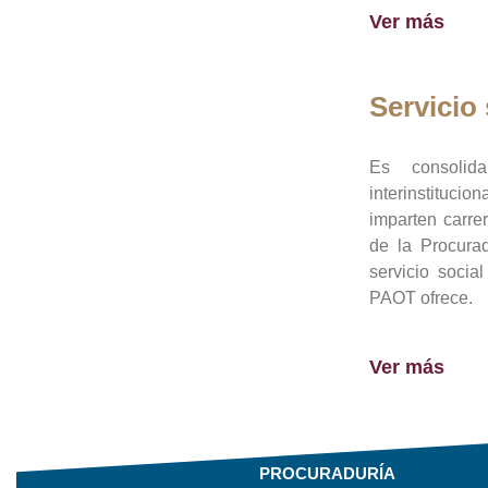
Ver más
Servicio 
Es consolid
interinstituci
imparten carre
de la Procura
servicio socia
PAOT ofrece.
Ver más
PROCURADURÍA