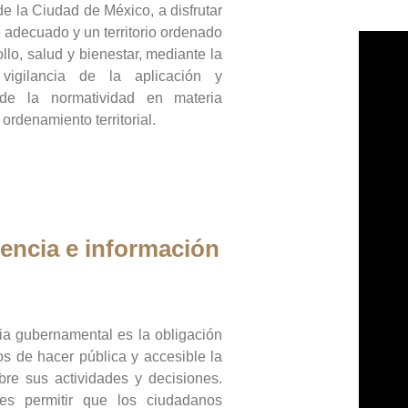
de la Ciudad de México, a disfrutar
 adecuado y un territorio ordenado
llo, salud y bienestar, mediante la
vigilancia de la aplicación y
 de la normatividad en materia
 ordenamiento territorial.
encia e información
ia gubernamental es la obligación
os de hacer pública y accesible la
bre sus actividades y decisiones.
es permitir que los ciudadanos