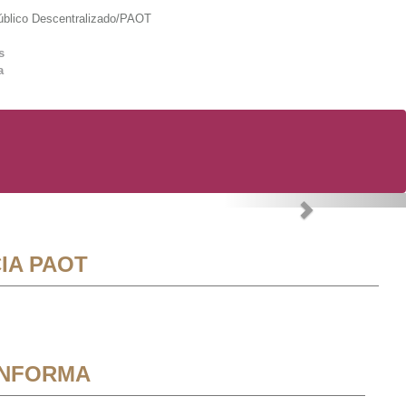
lico Descentralizado/PAOT
s
a
Next
IA PAOT
INFORMA