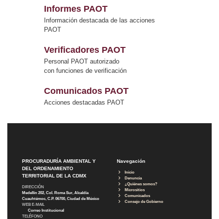
Informes PAOT
Información destacada de las acciones
PAOT
Verificadores PAOT
Personal PAOT autorizado
con funciones de verificación
Comunicados PAOT
Acciones destacadas PAOT
PROCURADURÍA AMBIENTAL Y
Navegación
DEL ORDENAMIENTO
Inicio
TERRITORIAL DE LA CDMX
Denuncia
¿Quiénes somos?
DIRECCIÓN
Micrositios
Medellín 202, Col. Roma Sur, Alcaldía
Comunicados
Cuauhtémoc, C.P. 06700, Ciudad de México
Consejo de Gobierno
WEB E-MAIL
Correo Institucional
TELÉFONO