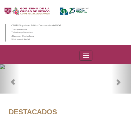
CDMX/Organismo Público Descentralizado/PAOT
Transparencia
Trámites y Servicios
Atención Ciudadana
Web e-mail PAOT
PAOT
Previous
Nex
DESTACADOS