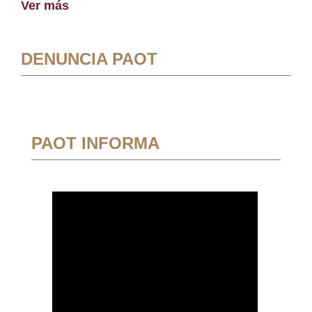
Ver más
DENUNCIA PAOT
PAOT INFORMA