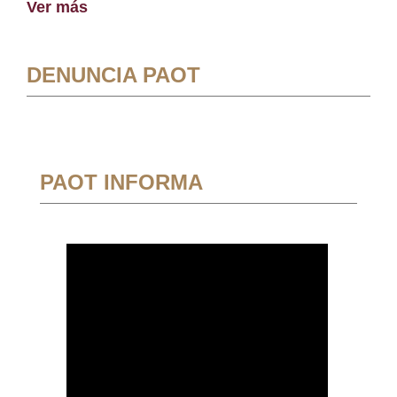
Ver más
DENUNCIA PAOT
PAOT INFORMA