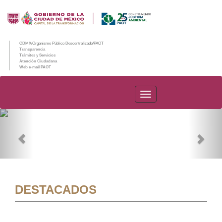
CDMX/Organismo Público Descentralizado/PAOT
Transparencia
Trámites y Servicios
Atención Ciudadana
Web e-mail PAOT
PAOT
Previous
Nex
DESTACADOS