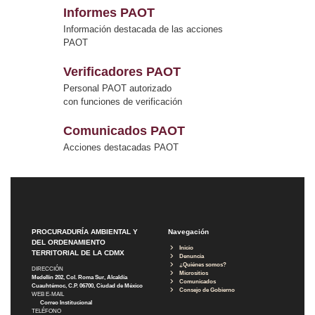
Informes PAOT
Información destacada de las acciones
PAOT
Verificadores PAOT
Personal PAOT autorizado
con funciones de verificación
Comunicados PAOT
Acciones destacadas PAOT
PROCURADURÍA AMBIENTAL Y
Navegación
DEL ORDENAMIENTO
Inicio
TERRITORIAL DE LA CDMX
Denuncia
¿Quiénes somos?
DIRECCIÓN
Micrositios
Medellín 202, Col. Roma Sur, Alcaldía
Comunicados
Cuauhtémoc, C.P. 06700, Ciudad de México
Consejo de Gobierno
WEB E-MAIL
Correo Institucional
TELÉFONO