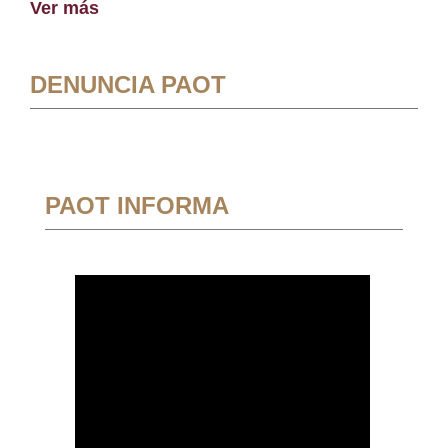
Ver más
DENUNCIA PAOT
PAOT INFORMA