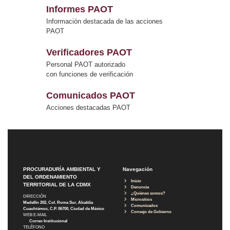
Informes PAOT
Información destacada de las acciones
PAOT
Verificadores PAOT
Personal PAOT autorizado
con funciones de verificación
Comunicados PAOT
Acciones destacadas PAOT
PROCURADURÍA AMBIENTAL Y
Navegación
DEL ORDENAMIENTO
Inicio
TERRITORIAL DE LA CDMX
Denuncia
¿Quiénes somos?
DIRECCIÓN
Micrositios
Medellín 202, Col. Roma Sur, Alcaldía
Comunicados
Cuauhtémoc, C.P. 06700, Ciudad de México
Consejo de Gobierno
WEB E-MAIL
Correo Institucional
TELÉFONO