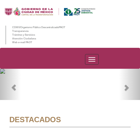
CDMX/Organismo Público Descentralizado/PAOT
Transparencia
Trámites y Servicios
Atención Ciudadana
Web e-mail PAOT
PAOT
Previous
Nex
DESTACADOS