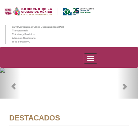
CDMX/Organismo Público Descentralizado/PAOT
Transparencia
Trámites y Servicios
Atención Ciudadana
Web e-mail PAOT
PAOT
Previous
Nex
DESTACADOS