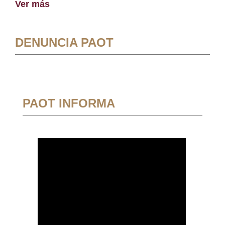
Ver más
DENUNCIA PAOT
PAOT INFORMA