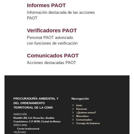
Informes PAOT
Información destacada de las acciones
PAOT
Verificadores PAOT
Personal PAOT autorizado
con funciones de verificación
Comunicados PAOT
Acciones destacadas PAOT
PROCURADURÍA AMBIENTAL Y
Navegación
DEL ORDENAMIENTO
Inicio
TERRITORIAL DE LA CDMX
Denuncia
¿Quiénes somos?
DIRECCIÓN
Micrositios
Medellín 202, Col. Roma Sur, Alcaldía
Comunicados
Cuauhtémoc, C.P. 06700, Ciudad de México
Consejo de Gobierno
WEB E-MAIL
Correo Institucional
TELÉFONO