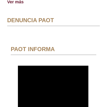
Ver más
DENUNCIA PAOT
PAOT INFORMA