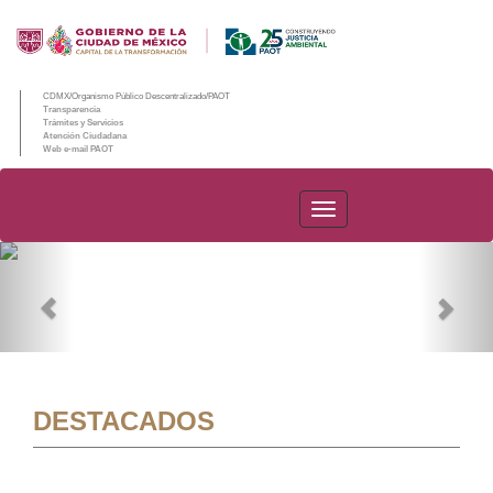
CDMX/Organismo Público Descentralizado/PAOT
Transparencia
Trámites y Servicios
Atención Ciudadana
Web e-mail PAOT
PAOT
Previous
Nex
DESTACADOS