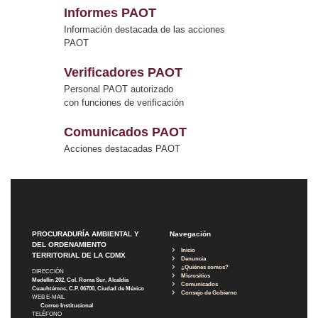
Informes PAOT
Información destacada de las acciones
PAOT
Verificadores PAOT
Personal PAOT autorizado
con funciones de verificación
Comunicados PAOT
Acciones destacadas PAOT
PROCURADURÍA AMBIENTAL Y
Navegación
DEL ORDENAMIENTO
Inicio
TERRITORIAL DE LA CDMX
Denuncia
¿Quiénes somos?
DIRECCIÓN
Micrositios
Medellín 202, Col. Roma Sur, Alcaldía
Comunicados
Cuauhtémoc, C.P. 06700, Ciudad de México
Consejo de Gobierno
WEB E-MAIL
Correo Institucional
TELÉFONO