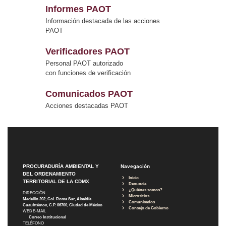
Informes PAOT
Información destacada de las acciones
PAOT
Verificadores PAOT
Personal PAOT autorizado
con funciones de verificación
Comunicados PAOT
Acciones destacadas PAOT
PROCURADURÍA AMBIENTAL Y
Navegación
DEL ORDENAMIENTO
Inicio
TERRITORIAL DE LA CDMX
Denuncia
¿Quiénes somos?
DIRECCIÓN
Micrositios
Medellín 202, Col. Roma Sur, Alcaldía
Comunicados
Cuauhtémoc, C.P. 06700, Ciudad de México
Consejo de Gobierno
WEB E-MAIL
Correo Institucional
TELÉFONO