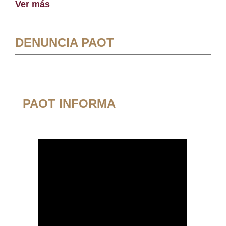
Ver más
DENUNCIA PAOT
PAOT INFORMA