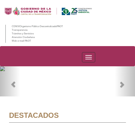
CDMX/Organismo Público Descentralizado/PAOT
Transparencia
Trámites y Servicios
Atención Ciudadana
Web e-mail PAOT
PAOT
Previous
Nex
DESTACADOS