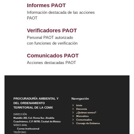
Informes PAOT
Información destacada de las acciones
PAOT
Verificadores PAOT
Personal PAOT autorizado
con funciones de verificación
Comunicados PAOT
Acciones destacadas PAOT
PROCURADURÍA AMBIENTAL Y
Navegación
DEL ORDENAMIENTO
Inicio
TERRITORIAL DE LA CDMX
Denuncia
¿Quiénes somos?
DIRECCIÓN
Micrositios
Medellín 202, Col. Roma Sur, Alcaldía
Comunicados
Cuauhtémoc, C.P. 06700, Ciudad de México
Consejo de Gobierno
WEB E-MAIL
Correo Institucional
TELÉFONO