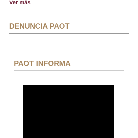
Ver más
DENUNCIA PAOT
PAOT INFORMA