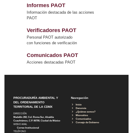
Informes PAOT
Información destacada de las acciones
PAOT
Verificadores PAOT
Personal PAOT autorizado
con funciones de verificación
Comunicados PAOT
Acciones destacadas PAOT
PROCURADURÍA AMBIENTAL Y
Navegación
DEL ORDENAMIENTO
Inicio
TERRITORIAL DE LA CDMX
Denuncia
¿Quiénes somos?
DIRECCIÓN
Micrositios
Medellín 202, Col. Roma Sur, Alcaldía
Comunicados
Cuauhtémoc, C.P. 06700, Ciudad de México
Consejo de Gobierno
WEB E-MAIL
Correo Institucional
TELÉFONO