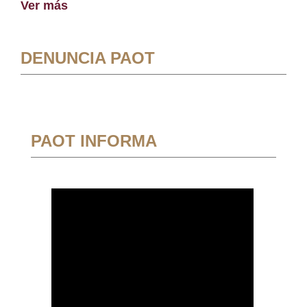
Ver más
DENUNCIA PAOT
PAOT INFORMA