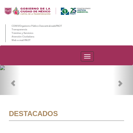
CDMX/Organismo Público Descentralizado/PAOT
Transparencia
Trámites y Servicios
Atención Ciudadana
Web e-mail PAOT
PAOT
Previous
Nex
DESTACADOS