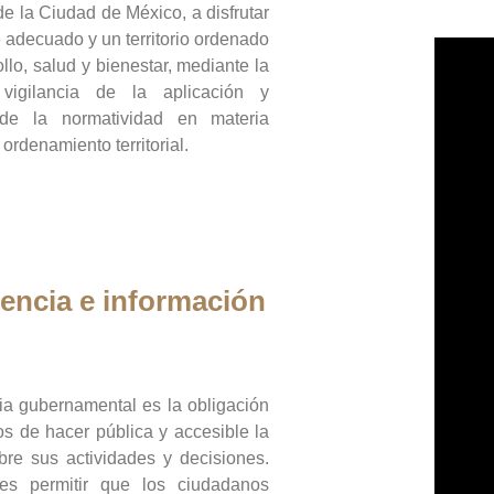
de la Ciudad de México, a disfrutar
 adecuado y un territorio ordenado
llo, salud y bienestar, mediante la
vigilancia de la aplicación y
 de la normatividad en materia
 ordenamiento territorial.
encia e información
ia gubernamental es la obligación
os de hacer pública y accesible la
bre sus actividades y decisiones.
es permitir que los ciudadanos