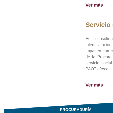
Ver más
Servicio 
Es consolid
interinstituci
imparten carre
de la Procura
servicio socia
PAOT ofrece.
Ver más
PROCURADURÍA