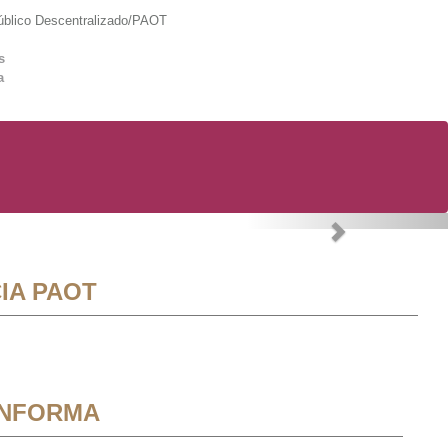
lico Descentralizado/PAOT
s
a
Next
IA PAOT
INFORMA