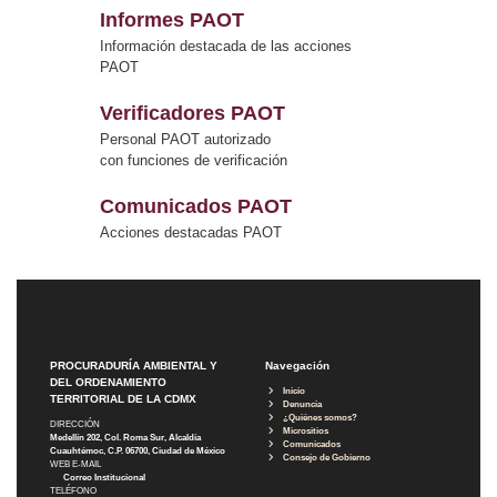
Informes PAOT
Información destacada de las acciones
PAOT
Verificadores PAOT
Personal PAOT autorizado
con funciones de verificación
Comunicados PAOT
Acciones destacadas PAOT
PROCURADURÍA AMBIENTAL Y
Navegación
DEL ORDENAMIENTO
Inicio
TERRITORIAL DE LA CDMX
Denuncia
¿Quiénes somos?
DIRECCIÓN
Micrositios
Medellín 202, Col. Roma Sur, Alcaldía
Comunicados
Cuauhtémoc, C.P. 06700, Ciudad de México
Consejo de Gobierno
WEB E-MAIL
Correo Institucional
TELÉFONO