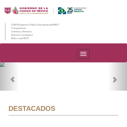
CDMX/Organismo Público Descentralizado/PAOT
Transparencia
Trámites y Servicios
Atención Ciudadana
Web e-mail PAOT
PAOT
Previous
Nex
DESTACADOS