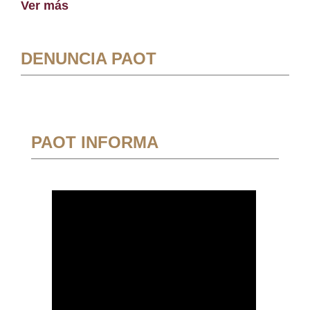
Ver más
DENUNCIA PAOT
PAOT INFORMA