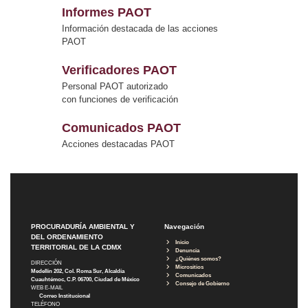
Informes PAOT
Información destacada de las acciones
PAOT
Verificadores PAOT
Personal PAOT autorizado
con funciones de verificación
Comunicados PAOT
Acciones destacadas PAOT
PROCURADURÍA AMBIENTAL Y
Navegación
DEL ORDENAMIENTO
Inicio
TERRITORIAL DE LA CDMX
Denuncia
¿Quiénes somos?
DIRECCIÓN
Micrositios
Medellín 202, Col. Roma Sur, Alcaldía
Comunicados
Cuauhtémoc, C.P. 06700, Ciudad de México
Consejo de Gobierno
WEB E-MAIL
Correo Institucional
TELÉFONO