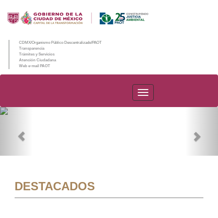
CDMX/Organismo Público Descentralizado/PAOT
Transparencia
Trámites y Servicios
Atención Ciudadana
Web e-mail PAOT
PAOT
Previous
Nex
DESTACADOS