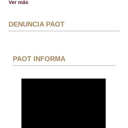
Ver más
DENUNCIA PAOT
PAOT INFORMA