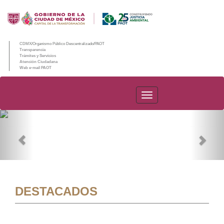
CDMX/Organismo Público Descentralizado/PAOT
Transparencia
Trámites y Servicios
Atención Ciudadana
Web e-mail PAOT
PAOT
Previous
Nex
DESTACADOS