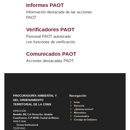
Informes PAOT
Información destacada de las acciones
PAOT
Verificadores PAOT
Personal PAOT autorizado
con funciones de verificación
Comunicados PAOT
Acciones destacadas PAOT
PROCURADURÍA AMBIENTAL Y
Navegación
DEL ORDENAMIENTO
Inicio
TERRITORIAL DE LA CDMX
Denuncia
¿Quiénes somos?
DIRECCIÓN
Micrositios
Medellín 202, Col. Roma Sur, Alcaldía
Comunicados
Cuauhtémoc, C.P. 06700, Ciudad de México
Consejo de Gobierno
WEB E-MAIL
Correo Institucional
TELÉFONO