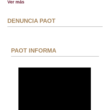
Ver más
DENUNCIA PAOT
PAOT INFORMA