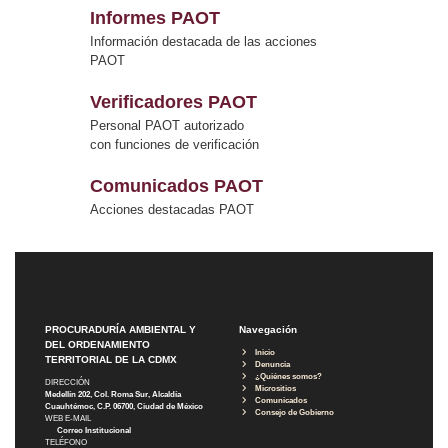
Informes PAOT
Información destacada de las acciones
PAOT
Verificadores PAOT
Personal PAOT autorizado
con funciones de verificación
Comunicados PAOT
Acciones destacadas PAOT
PROCURADURÍA AMBIENTAL Y
Navegación
DEL ORDENAMIENTO
Inicio
TERRITORIAL DE LA CDMX
Denuncia
¿Quiénes somos?
DIRECCIÓN
Micrositios
Medellín 202, Col. Roma Sur, Alcaldía
Comunicados
Cuauhtémoc, C.P. 06700, Ciudad de México
Consejo de Gobierno
WEB E-MAIL
Correo Institucional
TELÉFONO