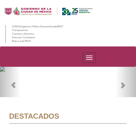
CDMX/Organismo Público Descentralizado/PAOT
Transparencia
Trámites y Servicios
Atención Ciudadana
Web e-mail PAOT
PAOT
Previous
Nex
DESTACADOS