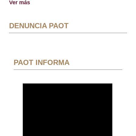
Ver más
DENUNCIA PAOT
PAOT INFORMA