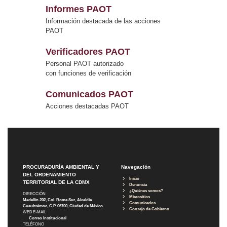
Informes PAOT
Información destacada de las acciones
PAOT
Verificadores PAOT
Personal PAOT autorizado
con funciones de verificación
Comunicados PAOT
Acciones destacadas PAOT
PROCURADURÍA AMBIENTAL Y
Navegación
DEL ORDENAMIENTO
Inicio
TERRITORIAL DE LA CDMX
Denuncia
¿Quiénes somos?
DIRECCIÓN
Micrositios
Medellín 202, Col. Roma Sur, Alcaldía
Comunicados
Cuauhtémoc, C.P. 06700, Ciudad de México
Consejo de Gobierno
WEB E-MAIL
Correo Institucional
TELÉFONO