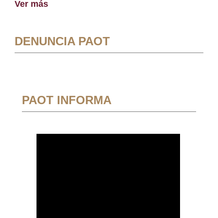
Ver más
DENUNCIA PAOT
PAOT INFORMA