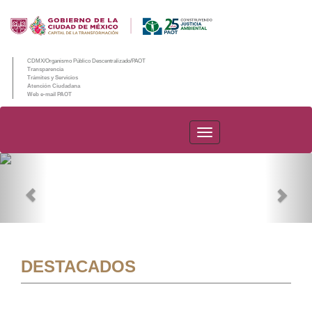
CDMX/Organismo Público Descentralizado/PAOT
Transparencia
Trámites y Servicios
Atención Ciudadana
Web e-mail PAOT
PAOT
Previous
Nex
DESTACADOS