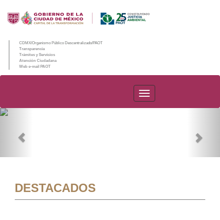
CDMX/Organismo Público Descentralizado/PAOT
Transparencia
Trámites y Servicios
Atención Ciudadana
Web e-mail PAOT
PAOT
Previous
Nex
DESTACADOS