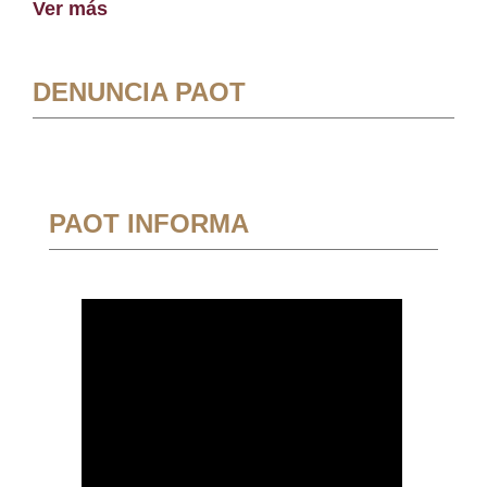
Ver más
DENUNCIA PAOT
PAOT INFORMA