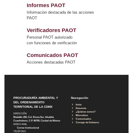
Informes PAOT
Información destacada de las acciones
PAOT
Verificadores PAOT
Personal PAOT autorizado
con funciones de verificación
Comunicados PAOT
Acciones destacadas PAOT
PROCURADURÍA AMBIENTAL Y
Navegación
DEL ORDENAMIENTO
Inicio
TERRITORIAL DE LA CDMX
Denuncia
¿Quiénes somos?
DIRECCIÓN
Micrositios
Medellín 202, Col. Roma Sur, Alcaldía
Comunicados
Cuauhtémoc, C.P. 06700, Ciudad de México
Consejo de Gobierno
WEB E-MAIL
Correo Institucional
TELÉFONO