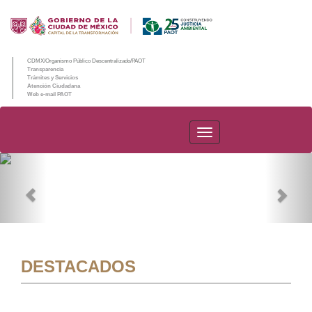
CDMX/Organismo Público Descentralizado/PAOT
Transparencia
Trámites y Servicios
Atención Ciudadana
Web e-mail PAOT
PAOT
Previous
Nex
DESTACADOS