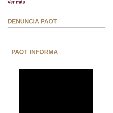
Ver más
DENUNCIA PAOT
PAOT INFORMA