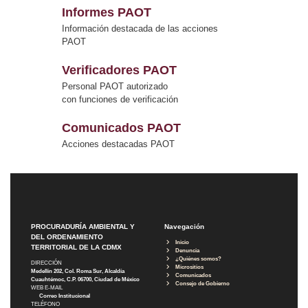
Informes PAOT
Información destacada de las acciones
PAOT
Verificadores PAOT
Personal PAOT autorizado
con funciones de verificación
Comunicados PAOT
Acciones destacadas PAOT
PROCURADURÍA AMBIENTAL Y
Navegación
DEL ORDENAMIENTO
Inicio
TERRITORIAL DE LA CDMX
Denuncia
¿Quiénes somos?
DIRECCIÓN
Micrositios
Medellín 202, Col. Roma Sur, Alcaldía
Comunicados
Cuauhtémoc, C.P. 06700, Ciudad de México
Consejo de Gobierno
WEB E-MAIL
Correo Institucional
TELÉFONO