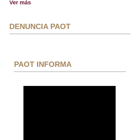
Ver más
DENUNCIA PAOT
PAOT INFORMA