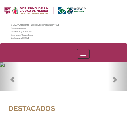
CDMX/Organismo Público Descentralizado/PAOT
Transparencia
Trámites y Servicios
Atención Ciudadana
Web e-mail PAOT
PAOT
Previous
Nex
DESTACADOS