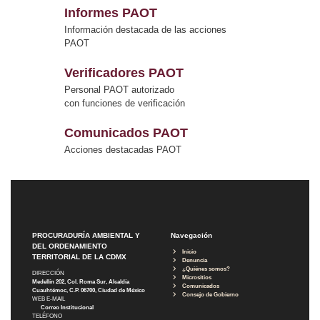
Informes PAOT
Información destacada de las acciones
PAOT
Verificadores PAOT
Personal PAOT autorizado
con funciones de verificación
Comunicados PAOT
Acciones destacadas PAOT
PROCURADURÍA AMBIENTAL Y
Navegación
DEL ORDENAMIENTO
Inicio
TERRITORIAL DE LA CDMX
Denuncia
¿Quiénes somos?
DIRECCIÓN
Micrositios
Medellín 202, Col. Roma Sur, Alcaldía
Comunicados
Cuauhtémoc, C.P. 06700, Ciudad de México
Consejo de Gobierno
WEB E-MAIL
Correo Institucional
TELÉFONO