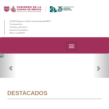
CDMX/Organismo Público Descentralizado/PAOT
Transparencia
Trámites y Servicios
Atención Ciudadana
Web e-mail PAOT
PAOT
Previous
Nex
DESTACADOS