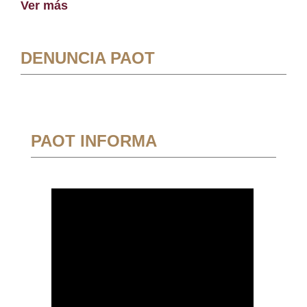
Ver más
DENUNCIA PAOT
PAOT INFORMA