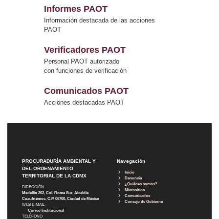
Informes PAOT
Información destacada de las acciones
PAOT
Verificadores PAOT
Personal PAOT autorizado
con funciones de verificación
Comunicados PAOT
Acciones destacadas PAOT
PROCURADURÍA AMBIENTAL Y
Navegación
DEL ORDENAMIENTO
Inicio
TERRITORIAL DE LA CDMX
Denuncia
¿Quiénes somos?
DIRECCIÓN
Micrositios
Medellín 202, Col. Roma Sur, Alcaldía
Comunicados
Cuauhtémoc, C.P. 06700, Ciudad de México
Consejo de Gobierno
WEB E-MAIL
Correo Institucional
TELÉFONO