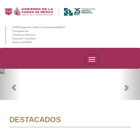
CDMX/Organismo Público Descentralizado/PAOT
Transparencia
Trámites y Servicios
Atención Ciudadana
Web e-mail PAOT
PAOT
Previous
Nex
DESTACADOS