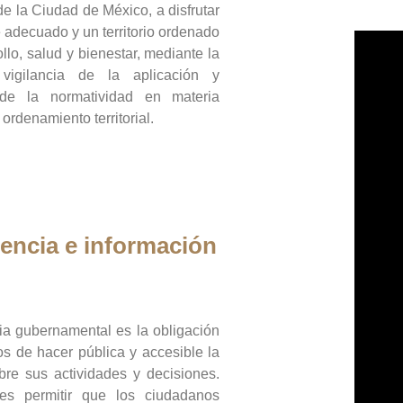
de la Ciudad de México, a disfrutar
 adecuado y un territorio ordenado
llo, salud y bienestar, mediante la
vigilancia de la aplicación y
 de la normatividad en materia
 ordenamiento territorial.
encia e información
ia gubernamental es la obligación
os de hacer pública y accesible la
bre sus actividades y decisiones.
es permitir que los ciudadanos