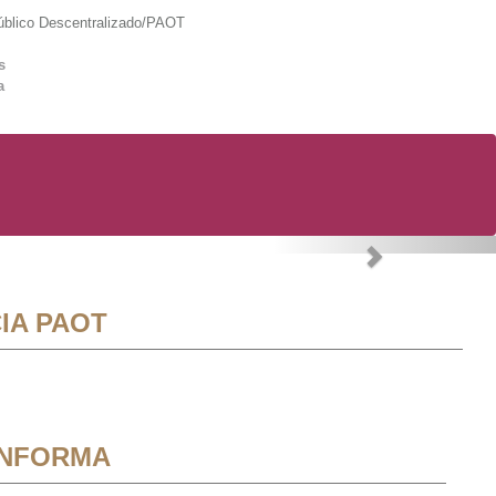
lico Descentralizado/PAOT
s
a
Next
IA PAOT
INFORMA