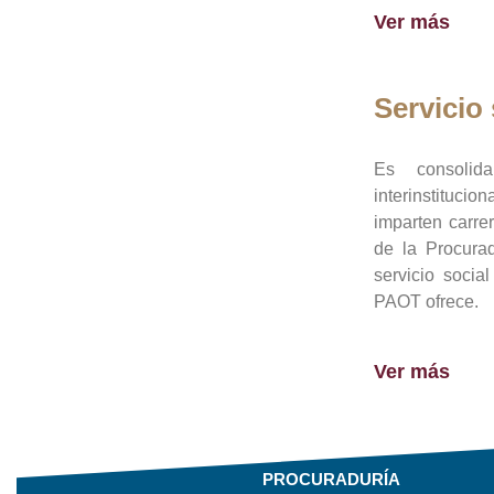
Ver más
Servicio 
Es consolid
interinstituci
imparten carre
de la Procura
servicio socia
PAOT ofrece.
Ver más
PROCURADURÍA