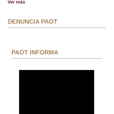
Ver más
DENUNCIA PAOT
PAOT INFORMA