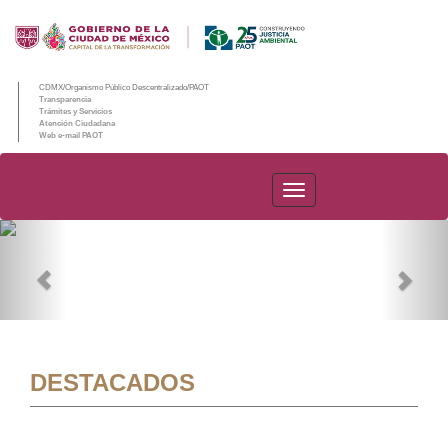
CDMX/Organismo Público Descentralizado/PAOT
Transparencia
Trámites y Servicios
Atención Ciudadana
Web e-mail PAOT
PAOT
Previous
Nex
DESTACADOS