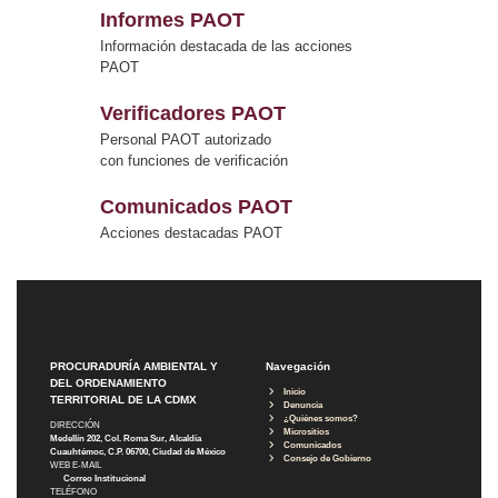
Informes PAOT
Información destacada de las acciones
PAOT
Verificadores PAOT
Personal PAOT autorizado
con funciones de verificación
Comunicados PAOT
Acciones destacadas PAOT
PROCURADURÍA AMBIENTAL Y
Navegación
DEL ORDENAMIENTO
Inicio
TERRITORIAL DE LA CDMX
Denuncia
¿Quiénes somos?
DIRECCIÓN
Micrositios
Medellín 202, Col. Roma Sur, Alcaldía
Comunicados
Cuauhtémoc, C.P. 06700, Ciudad de México
Consejo de Gobierno
WEB E-MAIL
Correo Institucional
TELÉFONO