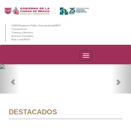
CDMX/Organismo Público Descentralizado/PAOT
Transparencia
Trámites y Servicios
Atención Ciudadana
Web e-mail PAOT
PAOT
Previous
Nex
DESTACADOS