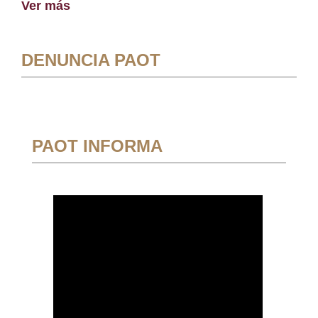
Ver más
DENUNCIA PAOT
PAOT INFORMA