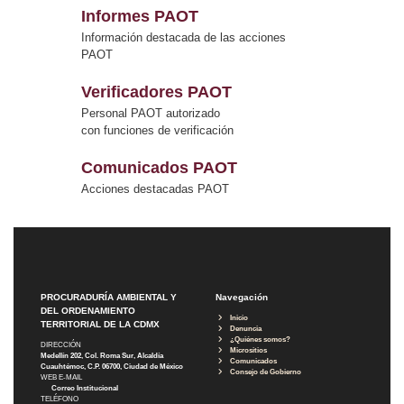
Informes PAOT
Información destacada de las acciones
PAOT
Verificadores PAOT
Personal PAOT autorizado
con funciones de verificación
Comunicados PAOT
Acciones destacadas PAOT
PROCURADURÍA AMBIENTAL Y
Navegación
DEL ORDENAMIENTO
Inicio
TERRITORIAL DE LA CDMX
Denuncia
¿Quiénes somos?
DIRECCIÓN
Micrositios
Medellín 202, Col. Roma Sur, Alcaldía
Comunicados
Cuauhtémoc, C.P. 06700, Ciudad de México
Consejo de Gobierno
WEB E-MAIL
Correo Institucional
TELÉFONO