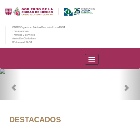
CDMX/Organismo Público Descentralizado/PAOT
Transparencia
Trámites y Servicios
Atención Ciudadana
Web e-mail PAOT
PAOT
Previous
Nex
DESTACADOS