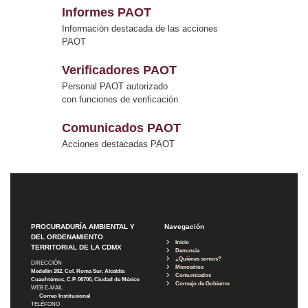
Informes PAOT
Información destacada de las acciones
PAOT
Verificadores PAOT
Personal PAOT autorizado
con funciones de verificación
Comunicados PAOT
Acciones destacadas PAOT
PROCURADURÍA AMBIENTAL Y
Navegación
DEL ORDENAMIENTO
Inicio
TERRITORIAL DE LA CDMX
Denuncia
¿Quiénes somos?
DIRECCIÓN
Micrositios
Medellín 202, Col. Roma Sur, Alcaldía
Comunicados
Cuauhtémoc, C.P. 06700, Ciudad de México
Consejo de Gobierno
WEB E-MAIL
Correo Institucional
TELÉFONO