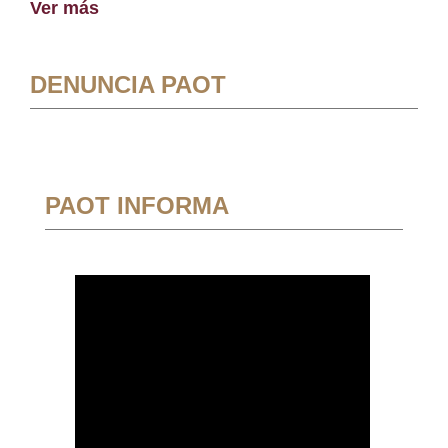
Ver más
DENUNCIA PAOT
PAOT INFORMA