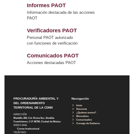
Informes PAOT
Información destacada de las acciones
PAOT
Verificadores PAOT
Personal PAOT autorizado
con funciones de verificación
Comunicados PAOT
Acciones destacadas PAOT
PROCURADURÍA AMBIENTAL Y
Navegación
DEL ORDENAMIENTO
Inicio
TERRITORIAL DE LA CDMX
Denuncia
¿Quiénes somos?
DIRECCIÓN
Micrositios
Medellín 202, Col. Roma Sur, Alcaldía
Comunicados
Cuauhtémoc, C.P. 06700, Ciudad de México
Consejo de Gobierno
WEB E-MAIL
Correo Institucional
TELÉFONO