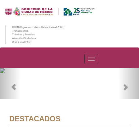
CDMX/Organismo Público Descentralizado/PAOT
Transparencia
Trámites y Servicios
Atención Ciudadana
Web e-mail PAOT
PAOT
Previous
Nex
DESTACADOS