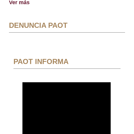
Ver más
DENUNCIA PAOT
PAOT INFORMA