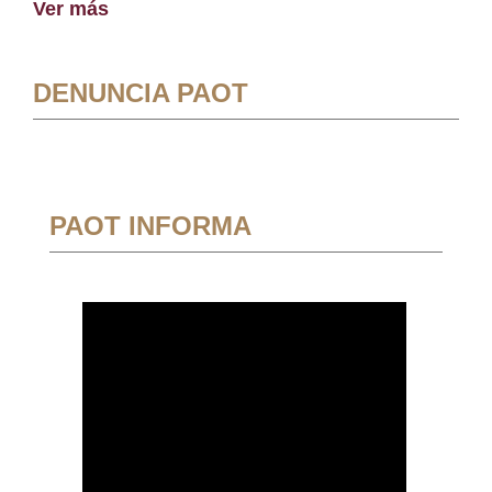
Ver más
DENUNCIA PAOT
PAOT INFORMA