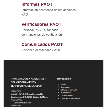
Informes PAOT
Información destacada de las acciones
PAOT
Verificadores PAOT
Personal PAOT autorizado
con funciones de verificación
Comunicados PAOT
Acciones destacadas PAOT
PROCURADURÍA AMBIENTAL Y
Navegación
DEL ORDENAMIENTO
Inicio
TERRITORIAL DE LA CDMX
Denuncia
¿Quiénes somos?
DIRECCIÓN
Micrositios
Medellín 202, Col. Roma Sur, Alcaldía
Comunicados
Cuauhtémoc, C.P. 06700, Ciudad de México
Consejo de Gobierno
WEB E-MAIL
Correo Institucional
TELÉFONO