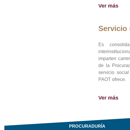
Ver más
Servicio 
Es consolid
interinstituci
imparten carre
de la Procura
servicio socia
PAOT ofrece.
Ver más
PROCURADURÍA