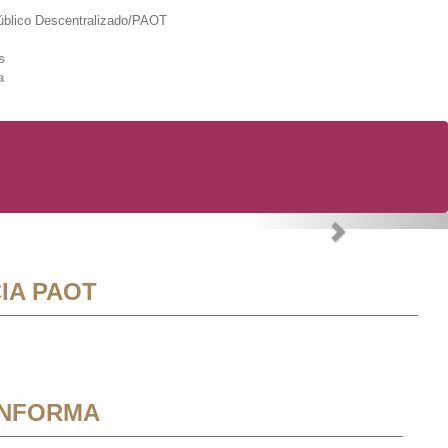
lico Descentralizado/PAOT
s
a
Next
IA PAOT
INFORMA