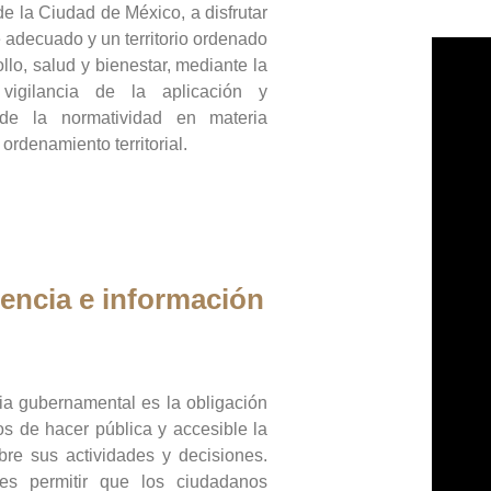
de la Ciudad de México, a disfrutar
 adecuado y un territorio ordenado
llo, salud y bienestar, mediante la
vigilancia de la aplicación y
 de la normatividad en materia
 ordenamiento territorial.
encia e información
ia gubernamental es la obligación
os de hacer pública y accesible la
bre sus actividades y decisiones.
es permitir que los ciudadanos