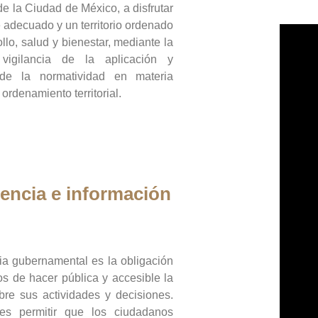
de la Ciudad de México, a disfrutar
 adecuado y un territorio ordenado
llo, salud y bienestar, mediante la
vigilancia de la aplicación y
 de la normatividad en materia
 ordenamiento territorial.
encia e información
ia gubernamental es la obligación
os de hacer pública y accesible la
bre sus actividades y decisiones.
es permitir que los ciudadanos