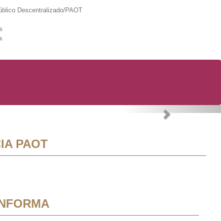
lico Descentralizado/PAOT
s
a
Next
IA PAOT
INFORMA