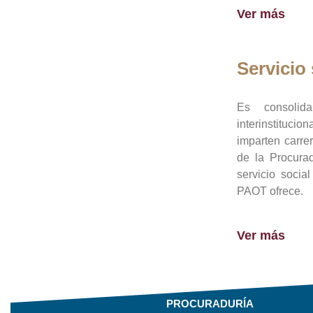
Ver más
Servicio 
Es consolid
interinstituci
imparten carre
de la Procura
servicio socia
PAOT ofrece.
Ver más
PROCURADURÍA