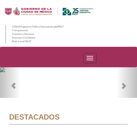
CDMX/Organismo Público Descentralizado/PAOT
Transparencia
Trámites y Servicios
Atención Ciudadana
Web e-mail PAOT
PAOT
Previous
Nex
DESTACADOS