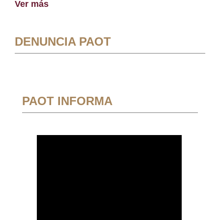
Ver más
DENUNCIA PAOT
PAOT INFORMA