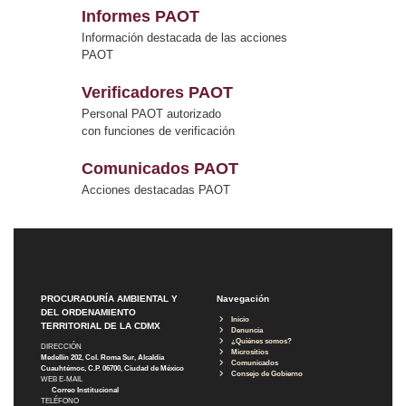
Informes PAOT
Información destacada de las acciones
PAOT
Verificadores PAOT
Personal PAOT autorizado
con funciones de verificación
Comunicados PAOT
Acciones destacadas PAOT
PROCURADURÍA AMBIENTAL Y
Navegación
DEL ORDENAMIENTO
Inicio
TERRITORIAL DE LA CDMX
Denuncia
¿Quiénes somos?
DIRECCIÓN
Micrositios
Medellín 202, Col. Roma Sur, Alcaldía
Comunicados
Cuauhtémoc, C.P. 06700, Ciudad de México
Consejo de Gobierno
WEB E-MAIL
Correo Institucional
TELÉFONO