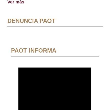
Ver más
DENUNCIA PAOT
PAOT INFORMA