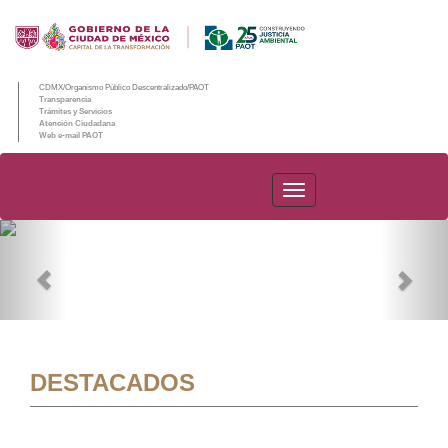
CDMX/Organismo Público Descentralizado/PAOT
Transparencia
Trámites y Servicios
Atención Ciudadana
Web e-mail PAOT
PAOT
Previous
Nex
DESTACADOS