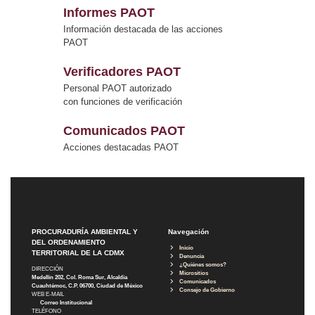
Informes PAOT
Información destacada de las acciones
PAOT
Verificadores PAOT
Personal PAOT autorizado
con funciones de verificación
Comunicados PAOT
Acciones destacadas PAOT
PROCURADURÍA AMBIENTAL Y
Navegación
DEL ORDENAMIENTO
Inicio
TERRITORIAL DE LA CDMX
Denuncia
¿Quiénes somos?
DIRECCIÓN
Micrositios
Medellín 202, Col. Roma Sur, Alcaldía
Comunicados
Cuauhtémoc, C.P. 06700, Ciudad de México
Consejo de Gobierno
WEB E-MAIL
Correo Institucional
TELÉFONO