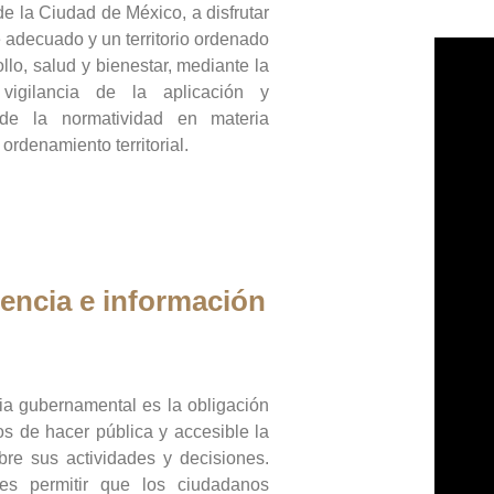
de la Ciudad de México, a disfrutar
 adecuado y un territorio ordenado
llo, salud y bienestar, mediante la
vigilancia de la aplicación y
 de la normatividad en materia
 ordenamiento territorial.
encia e información
ia gubernamental es la obligación
os de hacer pública y accesible la
bre sus actividades y decisiones.
es permitir que los ciudadanos