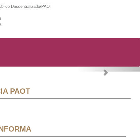
lico Descentralizado/PAOT
s
a
Next
IA PAOT
INFORMA