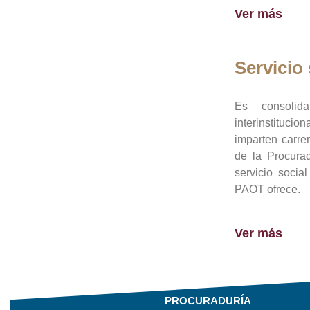
Ver más
Servicio 
Es consolid
interinstituci
imparten carre
de la Procura
servicio socia
PAOT ofrece.
Ver más
PROCURADURÍA