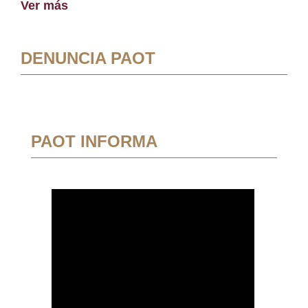
Ver más
DENUNCIA PAOT
PAOT INFORMA