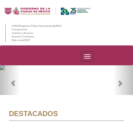
CDMX/Organismo Público Descentralizado/PAOT
Transparencia
Trámites y Servicios
Atención Ciudadana
Web e-mail PAOT
PAOT
Previous
Nex
DESTACADOS