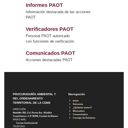
Informes PAOT
Información destacada de las acciones
PAOT
Verificadores PAOT
Personal PAOT autorizado
con funciones de verificación
Comunicados PAOT
Acciones destacadas PAOT
PROCURADURÍA AMBIENTAL Y
Navegación
DEL ORDENAMIENTO
Inicio
TERRITORIAL DE LA CDMX
Denuncia
¿Quiénes somos?
DIRECCIÓN
Micrositios
Medellín 202, Col. Roma Sur, Alcaldía
Comunicados
Cuauhtémoc, C.P. 06700, Ciudad de México
Consejo de Gobierno
WEB E-MAIL
Correo Institucional
TELÉFONO