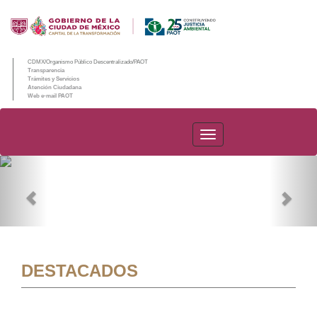
CDMX/Organismo Público Descentralizado/PAOT
Transparencia
Trámites y Servicios
Atención Ciudadana
Web e-mail PAOT
PAOT
Previous
Nex
DESTACADOS