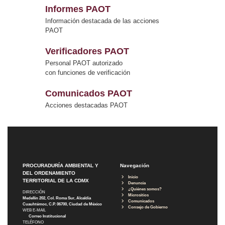
Informes PAOT
Información destacada de las acciones
PAOT
Verificadores PAOT
Personal PAOT autorizado
con funciones de verificación
Comunicados PAOT
Acciones destacadas PAOT
PROCURADURÍA AMBIENTAL Y
Navegación
DEL ORDENAMIENTO
Inicio
TERRITORIAL DE LA CDMX
Denuncia
¿Quiénes somos?
DIRECCIÓN
Micrositios
Medellín 202, Col. Roma Sur, Alcaldía
Comunicados
Cuauhtémoc, C.P. 06700, Ciudad de México
Consejo de Gobierno
WEB E-MAIL
Correo Institucional
TELÉFONO