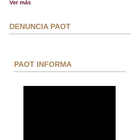
Ver más
DENUNCIA PAOT
PAOT INFORMA