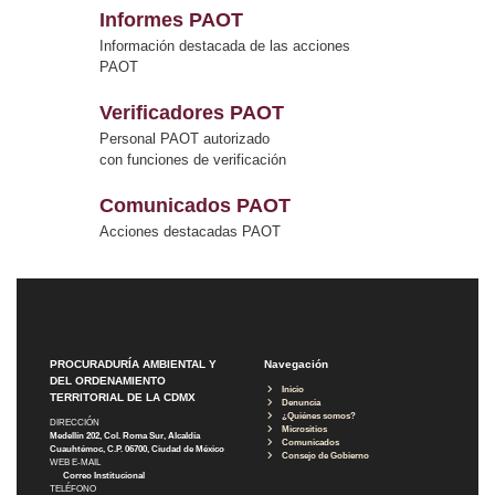
Informes PAOT
Información destacada de las acciones
PAOT
Verificadores PAOT
Personal PAOT autorizado
con funciones de verificación
Comunicados PAOT
Acciones destacadas PAOT
PROCURADURÍA AMBIENTAL Y
Navegación
DEL ORDENAMIENTO
Inicio
TERRITORIAL DE LA CDMX
Denuncia
¿Quiénes somos?
DIRECCIÓN
Micrositios
Medellín 202, Col. Roma Sur, Alcaldía
Comunicados
Cuauhtémoc, C.P. 06700, Ciudad de México
Consejo de Gobierno
WEB E-MAIL
Correo Institucional
TELÉFONO