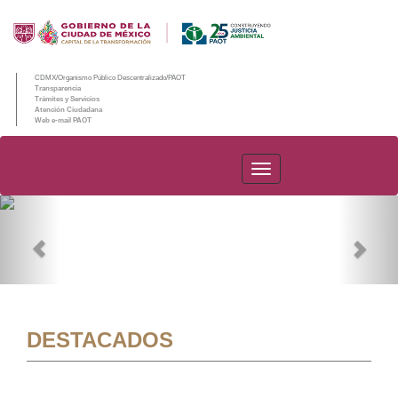
CDMX/Organismo Público Descentralizado/PAOT
Transparencia
Trámites y Servicios
Atención Ciudadana
Web e-mail PAOT
PAOT
Previous
Nex
DESTACADOS