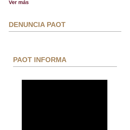
Ver más
DENUNCIA PAOT
PAOT INFORMA