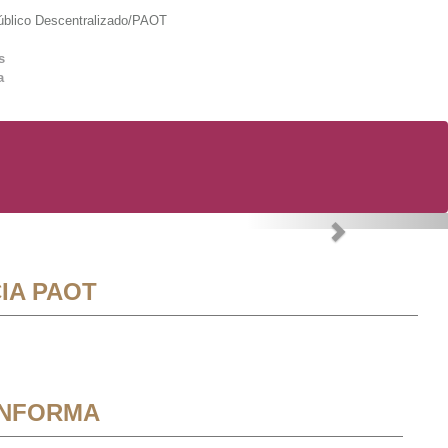
lico Descentralizado/PAOT
s
a
Next
IA PAOT
INFORMA