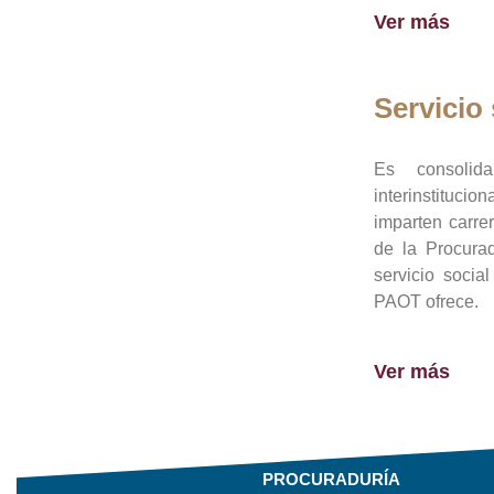
Ver más
Servicio 
Es consolid
interinstituci
imparten carre
de la Procura
servicio socia
PAOT ofrece.
Ver más
PROCURADURÍA