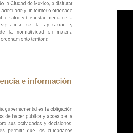
de la Ciudad de México, a disfrutar
 adecuado y un territorio ordenado
llo, salud y bienestar, mediante la
vigilancia de la aplicación y
 de la normatividad en materia
 ordenamiento territorial.
encia e información
ia gubernamental es la obligación
os de hacer pública y accesible la
bre sus actividades y decisiones.
es permitir que los ciudadanos