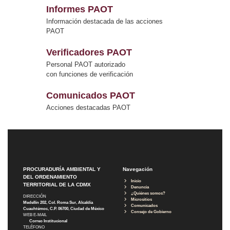
Informes PAOT
Información destacada de las acciones
PAOT
Verificadores PAOT
Personal PAOT autorizado
con funciones de verificación
Comunicados PAOT
Acciones destacadas PAOT
PROCURADURÍA AMBIENTAL Y
Navegación
DEL ORDENAMIENTO
Inicio
TERRITORIAL DE LA CDMX
Denuncia
¿Quiénes somos?
DIRECCIÓN
Micrositios
Medellín 202, Col. Roma Sur, Alcaldía
Comunicados
Cuauhtémoc, C.P. 06700, Ciudad de México
Consejo de Gobierno
WEB E-MAIL
Correo Institucional
TELÉFONO