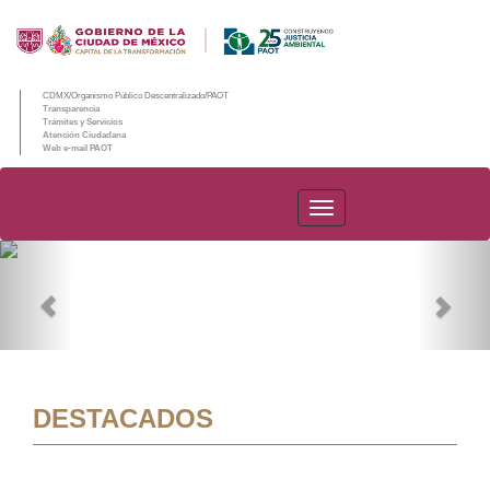
CDMX/Organismo Público Descentralizado/PAOT
Transparencia
Trámites y Servicios
Atención Ciudadana
Web e-mail PAOT
PAOT
Previous
Nex
DESTACADOS