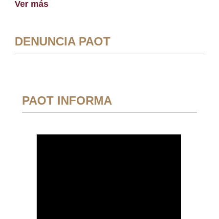
Ver más
DENUNCIA PAOT
PAOT INFORMA